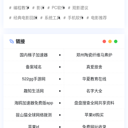
编程教学
影评
PC软件
观影建议
经典电影回顾
系统工具
手机软件
电影推荐
链接

国内梯子加速器
郑州陶瓷纤维马弗炉
备案域名
真爱旅舍
522gg手游网
华夏教育在线
趣知生活网
名字大全
海鸥加速器免费版app
盘盘搜查全网共享资料
拔山猫全球网络拨测
苹果id购买
苹果id
免费网址收录