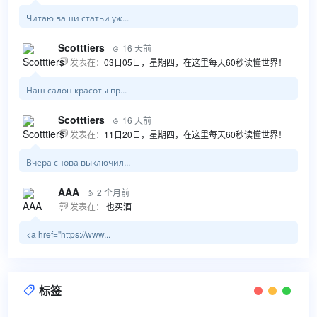
Читаю ваши статьи уж...
Scotttiers
16 天前

发表在：
03日05日，星期四，在这里每天60秒读懂世界！

Наш салон красоты пр...
Scotttiers
16 天前

发表在：
11日20日，星期四，在这里每天60秒读懂世界！

Вчера снова выключил...
AAA
2 个月前

发表在：
也买酒

<a href="https://www...
标签
