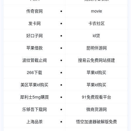
传奇官网
movie
发卡网
卡农社区
好口子网
id贷
苹果借款
昆明伴游网
波纹管截止阀
搜易云免费网站搭建
266下载
苹果id购买
美区苹果id购买
苹果id购买
犀利士5mg購買
91免费观看平台
乐够吾下载网
微商货源网
上海品茶
悟空加速器破解版免费