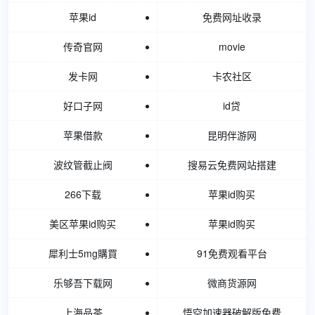
苹果id
免费网址收录
传奇官网
movie
发卡网
卡农社区
好口子网
id贷
苹果借款
昆明伴游网
波纹管截止阀
搜易云免费网站搭建
266下载
苹果id购买
美区苹果id购买
苹果id购买
犀利士5mg購買
91免费观看平台
乐够吾下载网
微商货源网
上海品茶
悟空加速器破解版免费