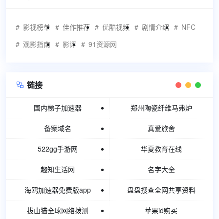
影视榜单
佳作推荐
优酷视频
剧情介绍
NFC
观影指南
影评
91资源网
链接

国内梯子加速器
郑州陶瓷纤维马弗炉
备案域名
真爱旅舍
522gg手游网
华夏教育在线
趣知生活网
名字大全
海鸥加速器免费版app
盘盘搜查全网共享资料
拔山猫全球网络拨测
苹果id购买