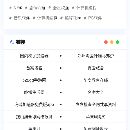
NFC
剧情介绍
会员权益
计算机编程
音乐软件
计算机编程
编程教学
PC软件
链接

国内梯子加速器
郑州陶瓷纤维马弗炉
备案域名
真爱旅舍
522gg手游网
华夏教育在线
趣知生活网
名字大全
海鸥加速器免费版app
盘盘搜查全网共享资料
拔山猫全球网络拨测
苹果id购买
苹果id
免费网址收录