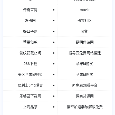
传奇官网
movie
发卡网
卡农社区
好口子网
id贷
苹果借款
昆明伴游网
波纹管截止阀
搜易云免费网站搭建
266下载
苹果id购买
美区苹果id购买
苹果id购买
犀利士5mg購買
91免费观看平台
乐够吾下载网
微商货源网
上海品茶
悟空加速器破解版免费