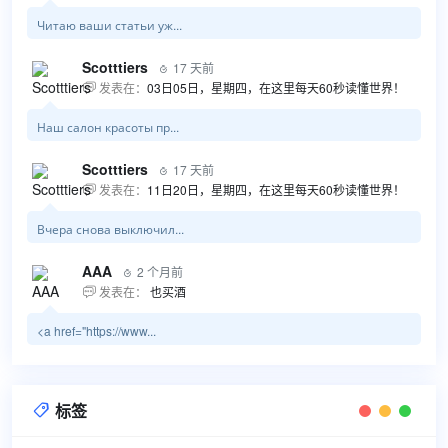
Читаю ваши статьи уж...
Scotttiers
17 天前

发表在：
03日05日，星期四，在这里每天60秒读懂世界！

Наш салон красоты пр...
Scotttiers
17 天前

发表在：
11日20日，星期四，在这里每天60秒读懂世界！

Вчера снова выключил...
AAA
2 个月前

发表在：
也买酒

<a href="https://www...
标签
