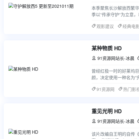
本季聚焦长沙解放西繁
季以“传承守护“为立意
出的老警将带领元气满满
观影建议
经典电
某种物质 HD
91资源网站长-冰晨

曾经红极一时的好莱坞巨星
颜，决定使用一种名为“
轻、更好的另一个自己
91资源网
热门影
重见光明 HD
91资源网站长-冰晨

该片改编自王明的自传