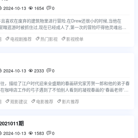
2024-10-13
1654
0



市员工,并且喜欢在废弃的建筑物里进行冒险.在Drew还很小的时候,当他在
士的办公室瞎逛游时被抓住过,现在已经成人了,第一次的冒险吓得他灵魂出窍,
网
电视剧推荐
热门影视
影视榜单
2024-10-13
2333
0



交往，描绘了江户时代迎来全盛期的春画研究家芳贺一郎和他的弟子春
在咖啡店工作的弓子遇到了不怕别人看到的凝视春画的“春画老师”芳
画是什么的芳贺
网
观影建议
电影推荐
影片推荐
21011期
2024-10-13
1583
0


