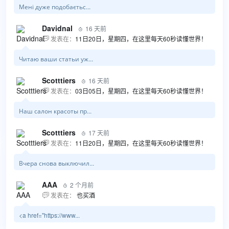
Мені дуже подобаєтьс...
Davidnal
16 天前

发表在：
11日20日，星期四，在这里每天60秒读懂世界！

Читаю ваши статьи уж...
Scotttiers
16 天前

发表在：
03日05日，星期四，在这里每天60秒读懂世界！

Наш салон красоты пр...
Scotttiers
17 天前

发表在：
11日20日，星期四，在这里每天60秒读懂世界！

Вчера снова выключил...
AAA
2 个月前

发表在：
也买酒

<a href="https://www...