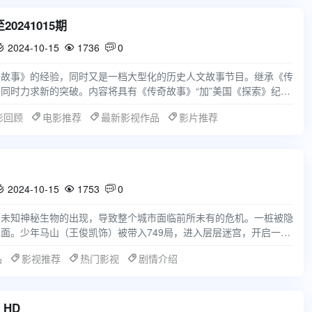
20241015期
2024-10-15
1736
0



奇故事》的经验，同时又是一档大型化的历史人文故事节目。继承《传
同时力求新的突破。内容将具有《传奇故事》“加”美国《探索》纪实
的亮点还是在于
影回顾
电影推荐
最新影视作品
影片推荐
2024-10-15
1753
0



为未知神秘生物的出现，导致整个城市面临前所未有的危机。一桩被隐
面。少年马山（王俊凯饰）被带入749局，进入层层迷宫，开启一程
程中完成了一次
品
影视推荐
热门影视
剧情介绍
HD