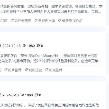
华地带的警务故事，坡所焕新亮相，四季老警坐镇，警组精英集结。本
，以湖南警校毕业生加入解放西各大警组实习来开启全新故事，金句频
的00代新警
影回顾
高评分电影
电视剧推荐
最新影视作品
2024-10-13
1980
0



伊丽莎白（黛米·摩尔DemiMoore饰），无法面对自己老去的容
完美物质”的黑市药物，透过注射药物的细胞复制物质，创造出更年
（玛格丽特
视
影片推荐
观影建议
影视推荐
2024-9-13
1860
0



《从黑暗到光明》。讲述了美国华裔移民王明成为著名眼科医生的故