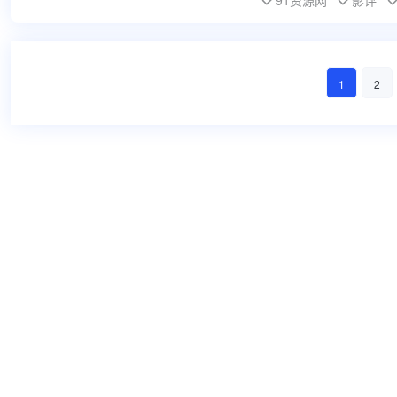
91资源网
影评
1
2