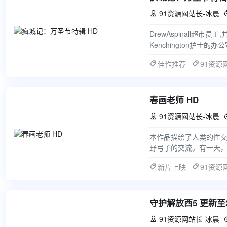
91资源网站长-冰晨

DrewAspinall超
Kenchington护
第二次
佳作推荐
91资源
春画老师 HD
91资源网站长-冰晨

本作品描绘了人类的性
野弓子的交流。有一天，
贺。弓子对突然说出春
新片上映
91资源
守护解放西5 更新至20
91资源网站长-冰晨
