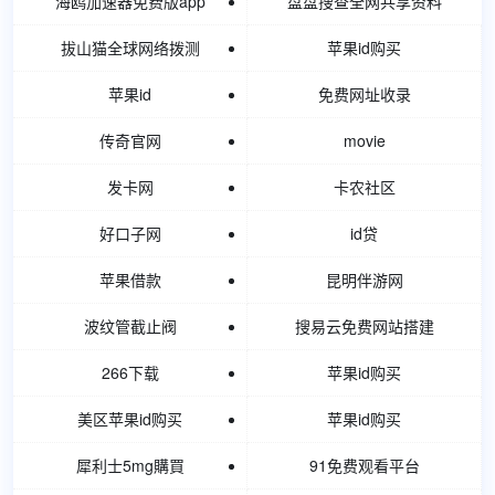
海鸥加速器免费版app
盘盘搜查全网共享资料
拔山猫全球网络拨测
苹果id购买
苹果id
免费网址收录
传奇官网
movie
发卡网
卡农社区
好口子网
id贷
苹果借款
昆明伴游网
波纹管截止阀
搜易云免费网站搭建
266下载
苹果id购买
美区苹果id购买
苹果id购买
犀利士5mg購買
91免费观看平台