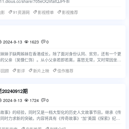
.dious.cc/share/705eOQVtatQJPF8i
电影
91资源网
影视榜单
影视推荐
2024-9-13
1623
0



及妹妹子缺两姊妹在香港成长，除了面对身份认同、贫穷，还有一个更
毒的父亲（吴慷仁饰）。从小父亲若即若离，喜怒无常，又时常因坐牢
期处于不安。小时
影回顾
影评
新片上映
佳作推荐
20240912期
2024-9-13
1724
0



奇故事》的经验，同时又是一档大型化的历史人文故事节目。继承《传
同时力求新的突破。内容将具有《传奇故事》“加”美国《探索》纪实
的亮点还是在于