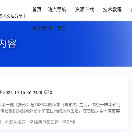
首页
站点导航
资源下载
技术教程
关于我们
登录
内容
2024-10-15
2429
0



年第一部《异形》与1986年的续集《异形2》之间，围绕一群年轻而
。讲述他们为逃离外星采矿殖民地的沉闷生活，在冒险探索一座废弃的
宇宙中最可
视
影片推荐
经典电影回顾
影评