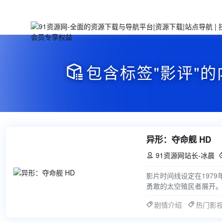
包含标签"影评"的

异形：夺命舰 HD
91资源网站长-冰晨

影片时间线设定在1979
勇敢的太空殖民者展开
太空站时，意外遭遇了
剧情介绍
热门影