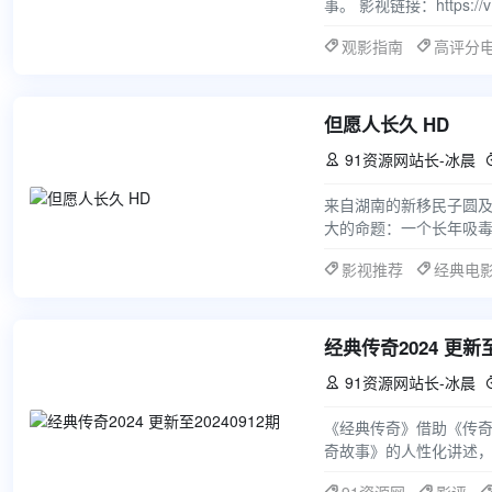
事。 影视链接：https://v11
观影指南
高评分
但愿人长久 HD
91资源网站长-冰晨

来自湖南的新移民子圆
大的命题：一个长年吸
突然消失，使两姊妹长
影视推荐
经典电
经典传奇2024 更新至
91资源网站长-冰晨

《经典传奇》借助《传
奇故事》的人性化讲述，
的新鲜风格。节目最大