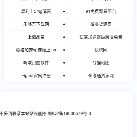
犀利士5mg購買
91免费观看平台
乐够吾下载网
微商货源网
上海品茶
悟空加速器破解版免费
橘猫加速vp连接上ins
快聘网
听歌识曲软件
兮猫地图
Figma官网注册
全考通资源网
、不妥请联系本站站长删除
蜀ICP备19030579号-3