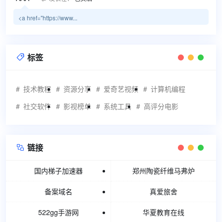
<a href="https://www...
标签

技术教程
资源分享
爱奇艺视频
计算机编程
社交软件
影视榜单
系统工具
高评分电影
链接

国内梯子加速器
郑州陶瓷纤维马弗炉
备案域名
真爱旅舍
522gg手游网
华夏教育在线