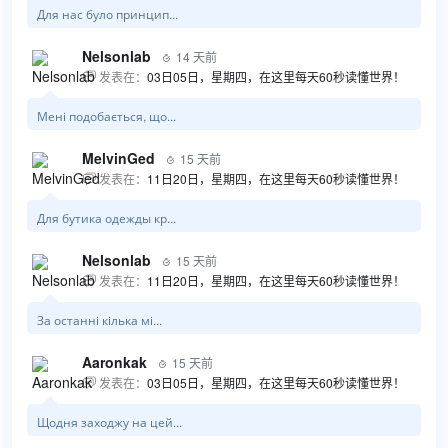
Для нас було принцип...
Nelsonlab
14 天前

发表在：
03日05日，星期四，在这里每天60秒读懂世界！

Мені подобається, що...
MelvinGed
15 天前

发表在：
11日20日，星期四，在这里每天60秒读懂世界！

Для бутика одежды кр...
Nelsonlab
15 天前

发表在：
11日20日，星期四，在这里每天60秒读懂世界！

За останні кілька мі...
Aaronkak
15 天前

发表在：
03日05日，星期四，在这里每天60秒读懂世界！

Щодня заходжу на цей...