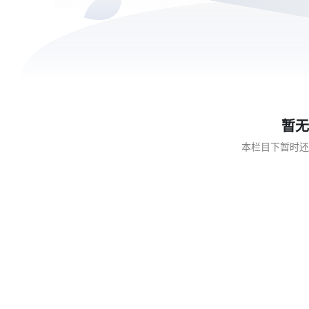
暂无
本栏目下暂时还