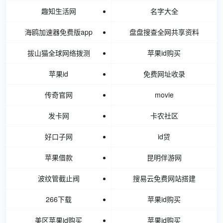
趣知生活网
名字大全
海鸥加速器免费版app
盘盘搜查全网共享资料
拔山猫全球网络拨测
苹果id购买
苹果id
免费网址收录
传奇官网
movie
发卡网
卡农社区
好口子网
id贷
苹果借款
昆明伴游网
波纹管截止阀
搜易云免费网站搭建
266下载
苹果id购买
美区苹果id购买
苹果id购买