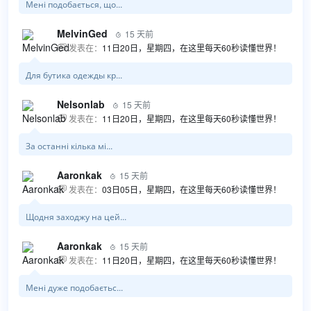
Мені подобається, що...
MelvinGed
15 天前

发表在：
11日20日，星期四，在这里每天60秒读懂世界！

Для бутика одежды кр...
Nelsonlab
15 天前

发表在：
11日20日，星期四，在这里每天60秒读懂世界！

За останні кілька мі...
Aaronkak
15 天前

发表在：
03日05日，星期四，在这里每天60秒读懂世界！

Щодня заходжу на цей...
Aaronkak
15 天前

发表在：
11日20日，星期四，在这里每天60秒读懂世界！

Мені дуже подобаєтьс...