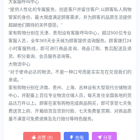
大客服呼叫中心
“提供人性化的专属服务，创造客户并留住客户;以顾客私人购物
管家的身份，最大限度满足顾客需求，并为顾客的品质生活提供
超越他们期待的关怀感受。”
家有购物分别在天津、贵阳设有客服呼叫中心，超过500位专业
客服人员，全年365天全天候为顾客提供咨询服务。顾客拨打24
小时客服热线，即可进行商品咨询、商品订购、售后配送及退
货、积分查询、会员服务咨询等。
大物流中心
“对于使命必达的物流，不是一种口号而是实实在在兑现我们的
承诺。”
家有购物分别在济南、贵州、上海、吉林设有大型现代仓储物流
中心，并配备上百位专业物流仓储人员，每天发往全国各地的货
品达万件以上。顾客在家有购物完成商品购买，即可享受七天免
费送货上府、开箱验货及货到付款、七天免费鉴赏期、对商品质
量不满意可免费退换及先行赔付等特色服务。
点赞 (
0
)
充电
分享


