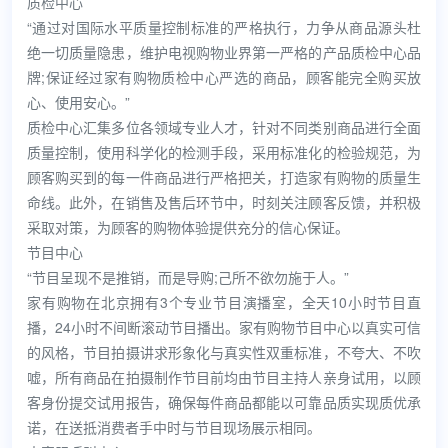
质检中心
“通过对国际水平质量控制标准的严格执行，力争从商品源头杜
绝一切质量隐患，维护电视购物业界第一严格的产品质检中心品
牌;保证经过家有购物质检中心严选的商品，顾客能完全购买放
心、使用安心。”
质检中心汇集多位各领域专业人才，针对不同类别商品进行全面
质量控制，使用科学化的检测手段，采用标准化的检验规范，为
顾客购买到的每一件商品进行严格把关，打造家有购物的质量生
命线。此外，在销售及售后环节中，时刻关注顾客反馈，并积极
采取对策，为顾客的购物体验提供充分的信心保证。
节目中心
“节目呈现不是推销，而是导购;己所不欲勿施于人。”
家有购物在北京拥有3个专业节目演播室，全天10小时节目直
播，24小时不间断滚动节目播出。家有购物节目中心以真实可信
的风格，节目拍摄讲求形象化与真实性双重标准，不夸大、不吹
嘘，所有商品在拍摄制作节目前均由节目主持人亲身试用，以顾
客身份提交试用报告，确保每件商品都能以可靠品质实现质优承
诺，在送抵消费者手中时与节目现场展示相同。