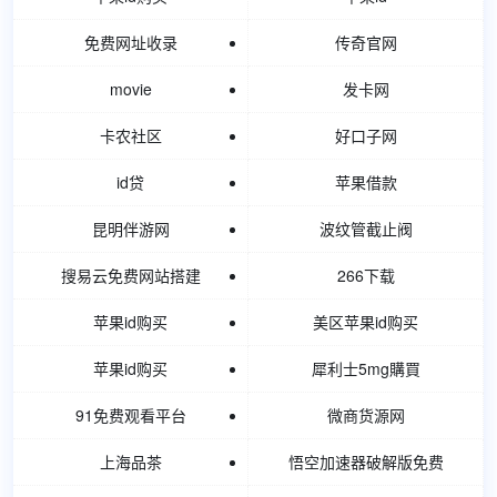
免费网址收录
传奇官网
movie
发卡网
卡农社区
好口子网
id贷
苹果借款
昆明伴游网
波纹管截止阀
搜易云免费网站搭建
266下载
苹果id购买
美区苹果id购买
苹果id购买
犀利士5mg購買
91免费观看平台
微商货源网
上海品茶
悟空加速器破解版免费