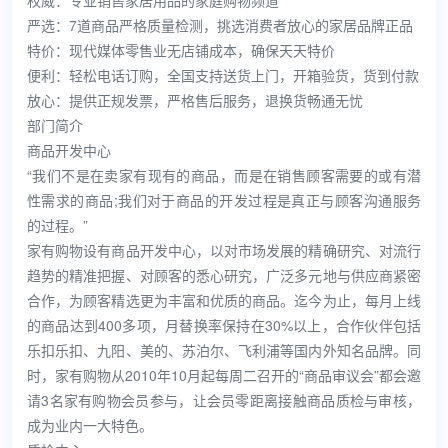
权威：专业销售家居用品的家庭购物频道
严选：7道商品严格质量检测，挑选消费者放心的家居品牌正品
特价：现代媒体零售业无店铺成本，确保天天特价
便利：轻松电话订购，全国支持送货上门，开箱验货，货到付款
放心：提供正规发票，严格售后服务，退换货畅通无忧
部门简介
商品开发中心
“我们不是在卖家有现有的商品，而是在销售顾客需要的或有潜
性需求的商品;我们对于商品的开发过程是真正与顾客沟通服务
的过程。”
家有购物设有商品开发中心，以对市场发展的精确研究、对流行
趋势的精准把握、对顾客的悉心研究，广泛多元地与供应商紧密
合作，为顾客精选更为丰富和优质的商品。迄今为止，每月上线
的商品达到400多项，月替换率保持在30%以上，合作伙伴包括
乐扣乐扣、九阳、美的、苏泊尔、飞利浦等国内外知名品牌。同
时，家有购物从2010年10月起每周二召开的“商品审议会”都会邀
请3名家有购物会员参与，让会员零距离接触商品质检与审核，
成为业内一大特色。