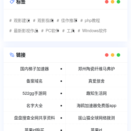
标签

观影建议
观影指南
佳作推荐
php教程
最新影视作品
PC软件
工具
Windows软件
链接

国内梯子加速器
郑州陶瓷纤维马弗炉
备案域名
真爱旅舍
522gg手游网
趣知生活网
名字大全
海鸥加速器免费版app
盘盘搜查全网共享资料
拔山猫全球网络拨测
苹果id购买
苹果id