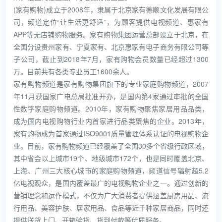
(家有购物)成立于2008年，隶属于北京家有德顺文化发展有限公
司，频道定位“让生活更舒适”，为顾客提供电视频道、惠家有
APP等无店铺购物服务。家有购物集团运营总部设立于北京，在
全国分设贵州家有、宁夏家有、北京惠家有电子商务有限公司等
子公司，截止到2018年7月，家有购物会员数量已经超过1300
万。目前共有各类专业员工1600余人。
家有购物频道是家有购物集团旗下的专业家庭购物频道，2007
年11月获国家广电总局批准开办，是国内第4家通过审批的全国
性数字家庭购物频道。2010年，家有购物聚焦家居用品品类，
成为国内电视购物行业内首家进行品类聚焦的企业。2013年，
家有购物成为首家通过ISO9001质量管理体系认证的电视购物企
业。目前，家有购物频道已经覆盖了全国30多个省级行政区域，
其中省会以上城市19个、地级城市172个，也是同时覆盖北京、
上海、广州三大核心城市的家庭购物频道，频道信号辐射超5.2
亿电视观众，是国内覆盖最广的电视购物企业之一。通过创新的
营销理念和运作模式，不仅为广大消费者提供涵盖厨房用品、流
行用品、美容护肤、居家用品、食品等近千种家居商品，同时还
提供送货上门、开箱验货、货到付款等优质服务。