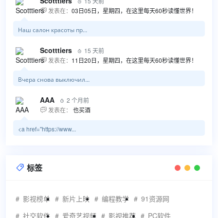
Scotttiers
15 天前

发表在：
03日05日，星期四，在这里每天60秒读懂世界！

Наш салон красоты пр...
Scotttiers
15 天前

发表在：
11日20日，星期四，在这里每天60秒读懂世界！

Вчера снова выключил...
AAA
2 个月前

发表在：
也买酒

<a href="https://www...
标签

影视榜单
新片上映
编程教学
91资源网
社交软件
爱奇艺视频
影视推荐
PC软件