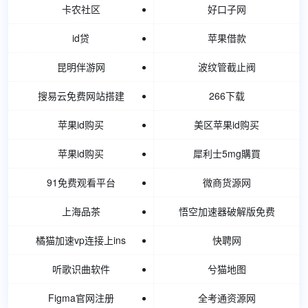
卡农社区
好口子网
id贷
苹果借款
昆明伴游网
波纹管截止阀
搜易云免费网站搭建
266下载
苹果id购买
美区苹果id购买
苹果id购买
犀利士5mg購買
91免费观看平台
微商货源网
上海品茶
悟空加速器破解版免费
橘猫加速vp连接上ins
快聘网
听歌识曲软件
兮猫地图
Figma官网注册
全考通资源网