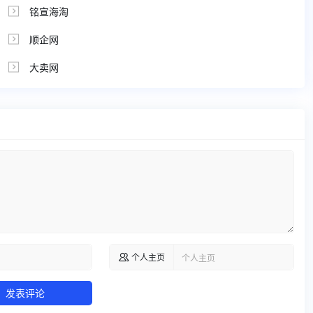
铭宣海淘

顺企网

大卖网

个人主页

发表评论